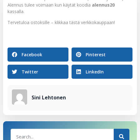
Alennus tulee voimaan kun käytät koodia
alennus20
kassalla.
Tervetuloa ostoksille – klikkaa
tästä
verkkokauppaan!
Facebook
Pinterest
Twitter
LinkedIn
Sini Lehtonen