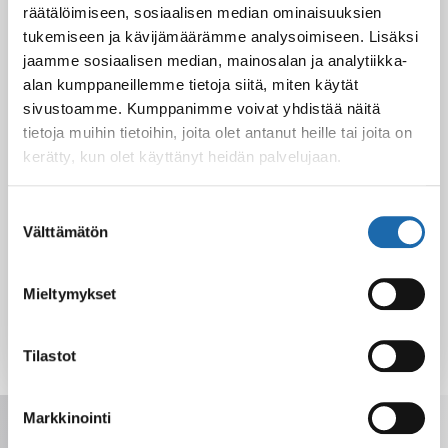
räätälöimiseen, sosiaalisen median ominaisuuksien
Black Friday & cyber Monday 2024!
29.11.2024
tukemiseen ja kävijämäärämme analysoimiseen. Lisäksi
jaamme sosiaalisen median, mainosalan ja analytiikka-
alan kumppaneillemme tietoja siitä, miten käytät
sivustoamme. Kumppanimme voivat yhdistää näitä
Nahkakalusteiden hoito Softcare aineilla
tietoja muihin tietoihin, joita olet antanut heille tai joita on
30.10.2024
kerätty, kun olet käyttänyt heidän palvelujaan.
Suostumuksen
Välttämätön
valinta
Tutustu uuteen kengänhoitosarjaamme
10.10.2024
Mieltymykset
Tilastot
Saat tarjoukset, vinkit ja uutuudet
Markkinointi
sähköpostiisi. Voit perua milloin tahansa.