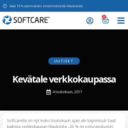
Saat 15 % alennuksen ensimmäisestä tilauksesta.
0
UUTISET
Kevätale verkkokaupassa
4 toukokuun, 2017
Softcarella on nyt koko toukokuun ajan ale käynnissä! Saat
kaikista verkkokaupan tilauksista -20 % (ei ostorajoitusta).