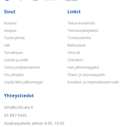
Sivut
Linkit
Kotisivu
Tietoa evästeistä
Kauppa
Tietosuojakäytäntö
Tuoteryhmät
Toimitusehdot
Ukk
Maksutavat
Turvallisuus
Oma tili
Uutiset ja vinkit
Ostoskori
Tietoa yrityksestämme
Hae jälleenmyyjäksi
Ota yhteyttä
Tilaus- ja tarjouspyyntö
Löydä lähin jälleenmyyjä
Koulutus- ja myymälämateriaalit
Yhteystiedot
info@softcare.fi
09 887 0430
Asiakaspalvelu arkisin 8.00–16.00