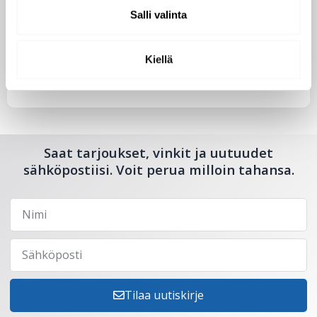
Salli valinta
Tutustu uuteen kengänhoitosarjaamme
10.10.2024
Kiellä
Saat tarjoukset, vinkit ja uutuudet
sähköpostiisi. Voit perua milloin tahansa.
Tilaa uutiskirje