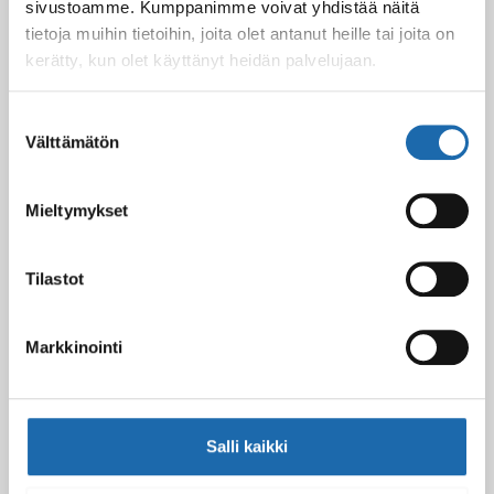
sivustoamme. Kumppanimme voivat yhdistää näitä
Kevään uutuus tuotteet ovat nyt
tietoja muihin tietoihin, joita olet antanut heille tai joita on
verkkokaupassa!
kerätty, kun olet käyttänyt heidän palvelujaan.
10.03.2025
Suostumuksen
Välttämätön
valinta
Softcare Ystävänpäivä ale
10.02.2025
Mieltymykset
Tilastot
Black Friday & cyber Monday 2024!
29.11.2024
Markkinointi
Nahkakalusteiden hoito Softcare aineilla
30.10.2024
Salli kaikki