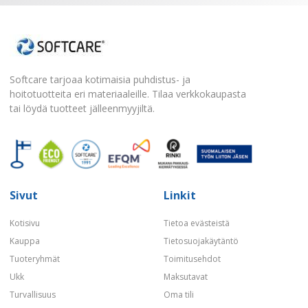
Softcare tarjoaa kotimaisia puhdistus- ja
hoitotuotteita eri materiaaleille. Tilaa verkkokaupasta
tai löydä tuotteet jälleenmyyjiltä.
Sivut
Linkit
Kotisivu
Tietoa evästeistä
Kauppa
Tietosuojakäytäntö
Tuoteryhmät
Toimitusehdot
Ukk
Maksutavat
Turvallisuus
Oma tili