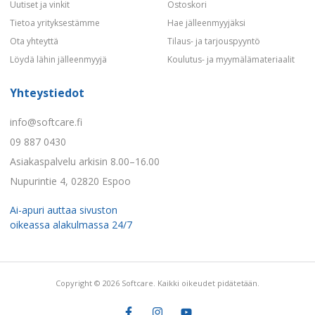
Uutiset ja vinkit
Ostoskori
Tietoa yrityksestämme
Hae jälleenmyyjäksi
Ota yhteyttä
Tilaus- ja tarjouspyyntö
Löydä lähin jälleenmyyjä
Koulutus- ja myymälämateriaalit
Yhteystiedot
info@softcare.fi
09 887 0430
Asiakaspalvelu arkisin 8.00–16.00
Nupurintie 4, 02820 Espoo
Ai-apuri auttaa sivuston
oikeassa alakulmassa 24/7
Copyright © 2026 Softcare. Kaikki oikeudet pidätetään.