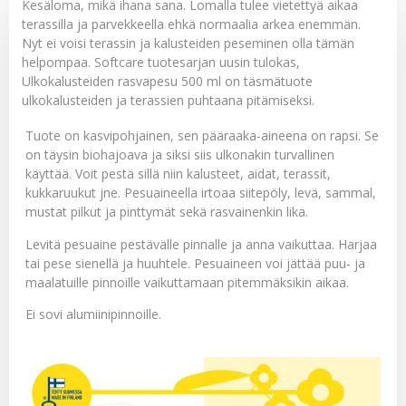
Kesäloma, mikä ihana sana. Lomalla tulee vietettyä aikaa
terassilla ja parvekkeella ehkä normaalia arkea enemmän.
Nyt ei voisi terassin ja kalusteiden peseminen olla tämän
helpompaa. Softcare tuotesarjan uusin tulokas,
Ulkokalusteiden rasvapesu 500 ml
on täsmätuote
ulkokalusteiden ja terassien puhtaana pitämiseksi.
Tuote on kasvipohjainen, sen pääraaka-aineena on rapsi. Se
on täysin biohajoava ja siksi siis ulkonakin turvallinen
käyttää. Voit pestä sillä niin kalusteet, aidat, terassit,
kukkaruukut jne. Pesuaineella irtoaa siitepöly, levä, sammal,
mustat pilkut ja pinttymät sekä rasvainenkin lika.
Levitä pesuaine pestävälle pinnalle ja anna vaikuttaa. Harjaa
tai pese sienellä ja huuhtele. Pesuaineen voi jättää puu- ja
maalatuille pinnoille vaikuttamaan pitemmäksikin aikaa.
Ei sovi alumiinipinnoille.