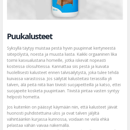
Puukalusteet
Syksyllä täytyy muistaa pestä hyvin puupinnat kertyneestä
siitepölystä, noesta ja muusta liasta. Kaikki orgaaninen lika
toimii kasvualustana homeille, jotka iskevät nopeasti
kosteissa olosuhteissa. Kannattaa siis pestä ja kuivata
huolellisesti kalusteet ennen talvisäilytystä, joka tulee tehdä
kuivassa varastossa. Jos säilytät kalusteitasi terassilla yli
talven, älä peitä niitä liian tiiviisti suojapeitteillä ja katso, ettei
suojapeite kosketa puupintaan. Tiivistä pintaa vasten syntyy
helposti hometta.
Jos kuitenkin on päässyt käymään niin, että kalusteet jäivät
huonosti puhdistettuina ulos ja ovat talven jäljiltä
vähintäänkin kurjassa kunnossa, voidaan ne vielä ehkä
pelastaa vähän vaivaa näkemällä.