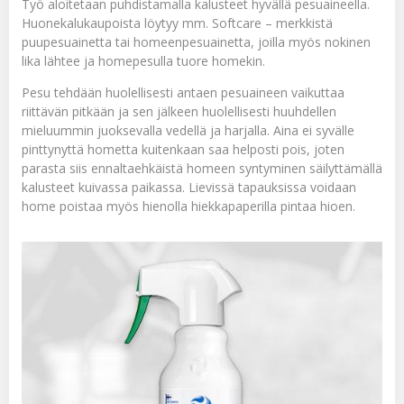
Työ aloitetaan puhdistamalla kalusteet hyvällä pesuaineella.
Huonekalukaupoista löytyy mm. Softcare – merkkistä
puupesuainetta
tai
homeenpesuainetta
, joilla myös nokinen
lika lähtee ja homepesulla tuore homekin.
Pesu tehdään huolellisesti antaen pesuaineen vaikuttaa
riittävän pitkään ja sen jälkeen huolellisesti huuhdellen
mieluummin juoksevalla vedellä ja harjalla. Aina ei syvälle
pinttynyttä hometta kuitenkaan saa helposti pois, joten
parasta siis ennaltaehkäistä homeen syntyminen säilyttämällä
kalusteet kuivassa paikassa. Lievissä tapauksissa voidaan
home poistaa myös hienolla hiekkapaperilla pintaa hioen.