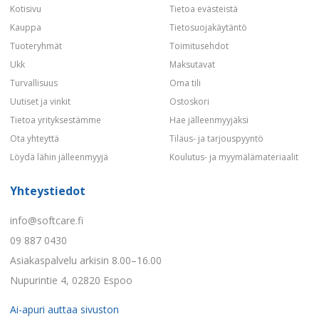
Kotisivu
Tietoa evästeistä
Kauppa
Tietosuojakäytäntö
Tuoteryhmät
Toimitusehdot
Ukk
Maksutavat
Turvallisuus
Oma tili
Uutiset ja vinkit
Ostoskori
Tietoa yrityksestämme
Hae jälleenmyyjäksi
Ota yhteyttä
Tilaus- ja tarjouspyyntö
Löydä lähin jälleenmyyjä
Koulutus- ja myymälämateriaalit
Yhteystiedot
info@softcare.fi
09 887 0430
Asiakaspalvelu arkisin 8.00–16.00
Nupurintie 4, 02820 Espoo
Ai-apuri auttaa sivuston