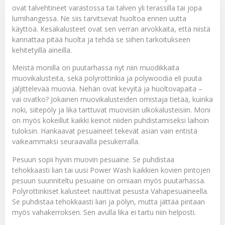
ovat talvehtineet varastossa tai talven yli terassilla tai jopa
lumihangessa. Ne siis tarvitsevat huoltoa ennen uutta
käyttöä. Kesäkalusteet ovat sen verran arvokkaita, että niistä
kannattaa pitää huolta ja tehdä se siihen tarkoitukseen
kehitetyillä aineilla.
Meistä monilla on puutarhassa nyt niin muodikkaita
muovikalusteita, sekä polyrottinkia ja polywoodia eli puuta
jäljittelevää muovia. Nehän ovat kevyitä ja huoltovapaita –
vai ovatko? Jokainen muovikalusteiden omistaja tietää, kuinka
noki, siitepöly ja lika tarttuvat muovisiin ulkokalusteisiin. Moni
on myös kokeillut kaikki keinot niiden puhdistamiseksi laihoin
tuloksin. Hankaavat pesuaineet tekevät asian vain entistä
vaikeammaksi seuraavalla pesukerralla.
Pesuun sopii hyvin
muovin pesuaine
. Se puhdistaa
tehokkaasti lian tai uusi
Power Wash
kaikkien kovien pintojen
pesuun suunniteltu pesuaine on omiaan myös puutarhassa.
Polyrottinkiset kalusteet nauttivat pesusta
Vahapesuaineella
.
Se puhdistaa tehokkaasti lian ja pölyn, mutta jättää pintaan
myös vahakerroksen. Sen avulla lika ei tartu niin helposti.