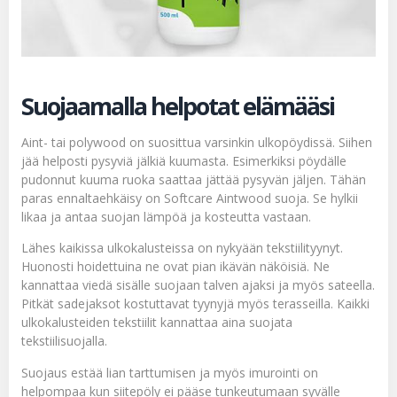
Suojaamalla helpotat elämääsi
Aint- tai polywood on suosittua varsinkin ulkopöydissä. Siihen
jää helposti pysyviä jälkiä kuumasta. Esimerkiksi pöydälle
pudonnut kuuma ruoka saattaa jättää pysyvän jäljen. Tähän
paras ennaltaehkäisy on
Softcare Aintwood suoja
. Se hylkii
likaa ja antaa suojan lämpöä ja kosteutta vastaan.
Lähes kaikissa ulkokalusteissa on nykyään tekstiilityynyt.
Huonosti hoidettuina ne ovat pian ikävän näköisiä. Ne
kannattaa viedä sisälle suojaan talven ajaksi ja myös sateella.
Pitkät sadejaksot kostuttavat tyynyjä myös terasseilla. Kaikki
ulkokalusteiden tekstiilit kannattaa aina suojata
tekstiilisuojalla
.
Suojaus estää lian tarttumisen ja myös imurointi on
helpompaa kun siitepöly ei pääse tunkeutumaan syvälle