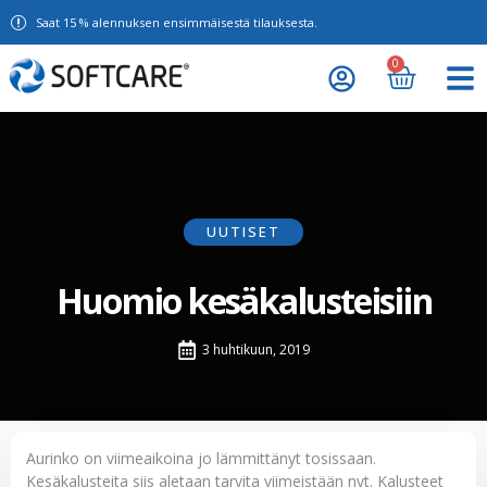
Saat 15 % alennuksen ensimmäisestä tilauksesta.
0
UUTISET
Huomio kesäkalusteisiin
3 huhtikuun, 2019
Aurinko on viimeaikoina jo lämmittänyt tosissaan.
Kesäkalusteita siis aletaan tarvita viimeistään nyt. Kalusteet