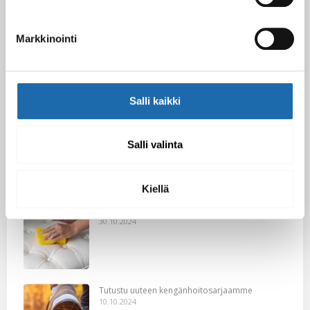
Markkinointi
Softcare Ystävänpäivä ale
10.02.2025
Salli kaikki
Black Friday & cyber Monday 2024!
29.11.2024
Salli valinta
Kiellä
Nahkakalusteiden hoito Softcare aineilla
30.10.2024
Tutustu uuteen kengänhoitosarjaamme
10.10.2024