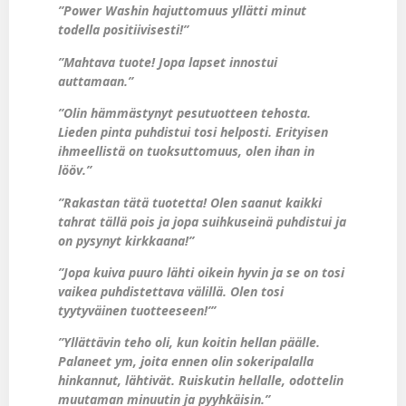
”Power Washin hajuttomuus yllätti minut
todella positiivisesti!”
”Mahtava tuote! Jopa lapset innostui
auttamaan.”
”Olin hämmästynyt pesutuotteen tehosta.
Lieden pinta puhdistui tosi helposti. Erityisen
ihmeellistä on tuoksuttomuus, olen ihan in
lööv.”
”Rakastan tätä tuotetta! Olen saanut kaikki
tahrat tällä pois ja jopa suihkuseinä puhdistui ja
on pysynyt kirkkaana!”
”Jopa kuiva puuro lähti oikein hyvin ja se on tosi
vaikea puhdistettava välillä. Olen tosi
tyytyväinen tuotteeseen!”’
”Yllättävin teho oli, kun koitin hellan päälle.
Palaneet ym, joita ennen olin sokeripalalla
hinkannut, lähtivät. Ruiskutin hellalle, odottelin
muutaman minuutin ja pyyhkäisin.”