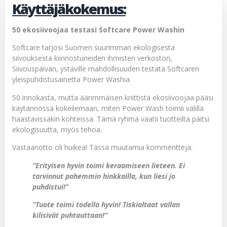
Käyttäjäkokemus:
50 ekosiivoojaa testasi Softcare Power Washin
Softcare tarjosi Suomen suurimman ekologisesta
siivouksesta kiinnostuneiden ihmisten verkoston,
Siivouspäivän, ystäville mahdollisuuden testata Softcaren
yleispuhdistusainetta Power Washia.
50 innokasta, mutta äärimmäisen kriittistä ekosiivoojaa pääsi
käytännössä kokeilemaan, miten Power Wash toimii välillä
haastavissakin kohteissa. Tämä ryhmä vaatii tuotteilta paitsi
ekologisuutta, myös tehoa.
Vastaanotto oli huikea! Tässä muutamia kommentteja:
”Erityisen hyvin toimi keraamiseen lieteen. Ei
tarvinnut pahemmin hinkkailla, kun liesi jo
puhdistui!”
”Tuote toimi todella hyvin! Tiskialtaat vallan
kilisivät puhtauttaan!”