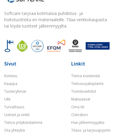
Softcare tarjoaa kotimaisia puhdistus- ja
hoitotuotteita eri materiaaleille. Tilaa verkkokaupasta
tai löydä tuotteet jälleenmyyjiltä.
Sivut
Linkit
Kotisivu
Tietoa evästeistä
Kauppa
Tietosuojakäytäntö
Tuoteryhmät
Toimitusehdot
Ukk
Maksutavat
Turvallisuus
Oma tili
Uutiset ja vinkit
Ostoskori
Tietoa yrityksestämme
Hae jälleenmyyjäksi
Ota yhteyttä
Tilaus- ja tarjouspyyntö