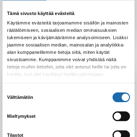
Sini Lehtonen
Tämä sivusto käyttää evästeitä
Käytämme evästeitä tarjoamamme sisällön ja mainosten
räätälöimiseen, sosiaalisen median ominaisuuksien
tukemiseen ja kävijämäärämme analysoimiseen. Lisäksi
jaamme sosiaalisen median, mainosalan ja analytiikka-
alan kumppaneillemme tietoja siitä, miten käytät
sivustoamme. Kumppanimme voivat yhdistää näitä
tietoja muihin tietoihin, joita olet antanut heille tai joita on
Latest Post
kerätty, kun olet käyttänyt heidän palvelujaan.
Black Friday & cyber Monday 2025!
Suostumuksen
28.11.2025
Välttämätön
valinta
Mieltymykset
Kevään uutuus tuotteet ovat nyt
verkkokaupassa!
10.03.2025
Tilastot