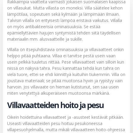
Rakkaimpia vaatteita varmasti jokaisen suomalaisen kaapissa
on villasukat. Mutta villasta on moneksi. Villa säätelee kehon
lämpötilaa, sopeutuen sekä kylmään ja lämpimään ilmaan.
Talvisin villalla on erityisesti lämpöä eristävä vaikutus. Villalla
on myös antibakteerisia ominaisuuksia. Se estää
epämiellyttävien hajujen syntymistä tehden siitä täydellisen
materiaalin mm. alusvaatteille ja sukille.
Villalla on itsepuhdistavia ominaisuuksia ja villavaatteet onkin
helppo pitää puhtaana. Villaa ei tarvitse pestä usein vaan
usein pelkkä tuuletus riittää. Pese villavaatteet vain silloin kun
niissä on näkyvä tahra. Pesu kannattaa tehdä kun tahra on
vielä tuore, ettei se ehdi kiinnittyä kuituihin tiukemmin. Villa on
joustava materiaali; se pitää muotonsa hyvin ja rypistyy vain
harvoin. Jos villavaate on hieman kutistunut, sen saa usein
miten venytettyä alkuperäiseen muotoonsa märkänä.
Villavaatteiden hoito ja pesu
Oikein hoidettuina villavaatteet ja -asusteet kestävät pitkään.
Useasti villavaatteiden pesu hoituu pesukoneessa
villapesuohjelmalla, mutta mikäli villavaatteen hoito-ohjeessa