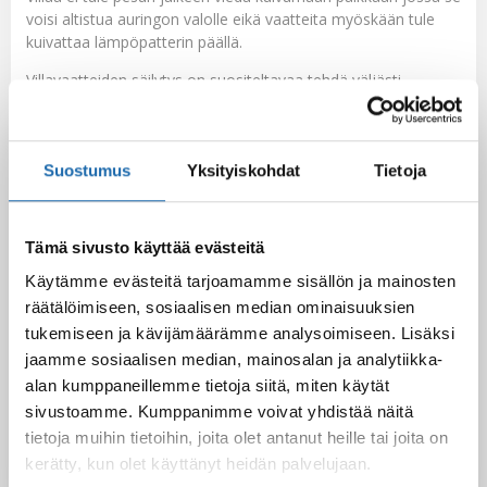
voisi altistua auringon valolle eikä vaatteita myöskään tule
kuivattaa lämpöpatterin päällä.
Villavaatteiden säilytys on suositeltavaa tehdä väljästi
laskostettuna. Villavaatetta ei ole suositeltavaa ripustaa
henkariin pitkiksi ajoiksi, sillä villa vaate saattaa
venyä/menettää muotonsa. Lisäksi säännöllinen
Suostumus
Yksityiskohdat
Tietoja
tuulettaminen on tärkeä osa villavaatteiden hoitoa. Vaate
kannattaa ravistella kevyesti ennen tuulettamista. Villaiset
talvivaatteet laitetaan kesäsäilöön puhtaina.
Tämä sivusto käyttää evästeitä
Käytämme evästeitä tarjoamamme sisällön ja mainosten
Facebook
Pinterest
räätälöimiseen, sosiaalisen median ominaisuuksien
tukemiseen ja kävijämäärämme analysoimiseen. Lisäksi
Twitter
LinkedIn
jaamme sosiaalisen median, mainosalan ja analytiikka-
alan kumppaneillemme tietoja siitä, miten käytät
sivustoamme. Kumppanimme voivat yhdistää näitä
Gennady
tietoja muihin tietoihin, joita olet antanut heille tai joita on
kerätty, kun olet käyttänyt heidän palvelujaan.