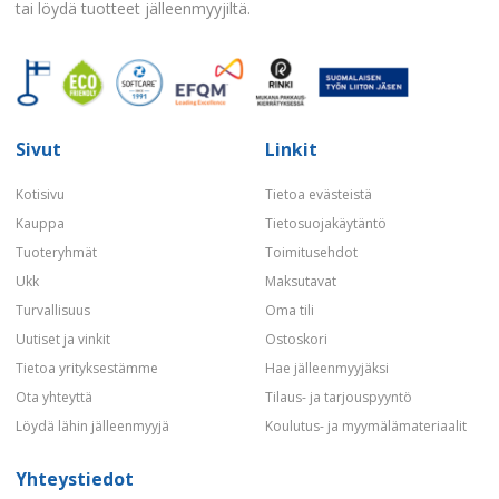
tai löydä tuotteet jälleenmyyjiltä.
Sivut
Linkit
Kotisivu
Tietoa evästeistä
Kauppa
Tietosuojakäytäntö
Tuoteryhmät
Toimitusehdot
Ukk
Maksutavat
Turvallisuus
Oma tili
Uutiset ja vinkit
Ostoskori
Tietoa yrityksestämme
Hae jälleenmyyjäksi
Ota yhteyttä
Tilaus- ja tarjouspyyntö
Löydä lähin jälleenmyyjä
Koulutus- ja myymälämateriaalit
Yhteystiedot