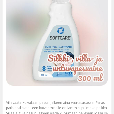
Villavaate kuivataan pesun jälkeen aina vaakatasossa. Paras
paikka villavaatteen kuivaamiselle on lämmin ja ilmava paikka.
Villaa ei tule pesun jälkeen viedä kuivumaan paikkaan jossa se