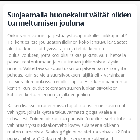
Suojaamalla huonekalut vältät niiden
turmeltumisen jouluna
Onko sinun vuorosi järjestää ystäväporukallesi pikkujoulut?
Tai kenties itse jouluaaton illallinen koko lähisuvulle? Saatat
aloittaa koristelut hyvissä ajoin ja tehdä kunnon
joulusiivouksen, jotta koti olisi raikas ja kutsuva. H-hetkellä
pääset rentoutumaan ja nauttimaan juhlinnoista täysin
rinnoin. Valitettavasti kotisi tuskin on jälkeenpäin enää yhtä
puhdas, kuin se vielä suursiivouksen jäljiltä oli – varsinkaan
jos vieraiden joukossa on ollut lapsia. Fiilis kärsii pahemman
kerran, kun joudut tekemään suuren luokan siivouksen
kahteen kertaan: ennen ja jälkeen juhlien.
Kaiken lisäksi jouluriennoissa tapahtuu usein ne ikävimmät
vahingot. Joku läikyttää takuuvarmasti glögiä vaalealle
sohvallesi. Toinen loiskauttaa punaviiniä tuoliesi verhoilulle. Ja
vähintään yksi suklaakonvehti löytyy sulaneena olkkarin
maton uumenista. Saako glögin puhdistettua sohvasta? Entä
punaviinitahran? Onko mahdollista saada suklaata irti