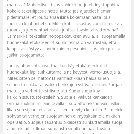
matosta? Mahdollisesti. Jos vahinko on jo ehtinyt tapahtua,
kokeile
tekstiilipesuainetta
. Mutta jos ajattelet hieman
pidemmälle, et joudu enää ikinä kokemaan näitä joka
jouluisia kauhunhetkiä. Miten kotisi sisustus voi sitten selvitä
ruoan- ja juomantäyteisistä juhlista täysin tahrattomana?
Esimerkiksi
tekstiilien hoitopakkauksen
avulla, eli suojaamalla
huonekalut etukäteen. B-suunnitelma on varmistaa, että
kaapistasi löytyy asianmukainen pesuaine, jos joku paikka
jääkin suojaamatta.
Joulurauhan voi saavuttaa, kun käy etukäteen kaikki
huonekalut läpi suihkuttamalla ne kevyesti
verhoilusuojalla
.
Mites sitten se matto? Et varmastikkaan halua siihen
sulanutta suklaata, vaikka herkkujen ystävä olisitkin. Suojaa
matot ja verhot
tekstiilisuojalla
. Sama suoja käy
kaikkiin sisustustekstiileihin. Suoja ei vaikuta kankaiden
ominaisuuksiin millään tavalla – suojattu tekstiili vain hylkii
likaa sen sijaan, että antaisi sen imeytyä kuituihin. Esimerkiksi
sohvan tai verhojen suojaaminen ei myöskään ole mikään
operaatio. Suojaus tapahtuu pikaisesti suihkuttamalla suoja-
aine tekstiilille. Ilman suojausta sinulla on hävittävänä