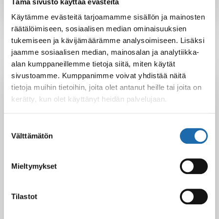
Tämä sivusto käyttää evästeitä
Käytämme evästeitä tarjoamamme sisällön ja mainosten
räätälöimiseen, sosiaalisen median ominaisuuksien
tukemiseen ja kävijämäärämme analysoimiseen. Lisäksi
jaamme sosiaalisen median, mainosalan ja analytiikka-
alan kumppaneillemme tietoja siitä, miten käytät
sivustoamme. Kumppanimme voivat yhdistää näitä
Latest Post
tietoja muihin tietoihin, joita olet antanut heille tai joita on
kerätty, kun olet käyttänyt heidän palvelujaan.
Black Friday & cyber Monday 2025!
28.11.2025
Suostumuksen
Välttämätön
valinta
Kevään uutuus tuotteet ovat nyt
Mieltymykset
verkkokaupassa!
10.03.2025
Tilastot
Softcare Ystävänpäivä ale