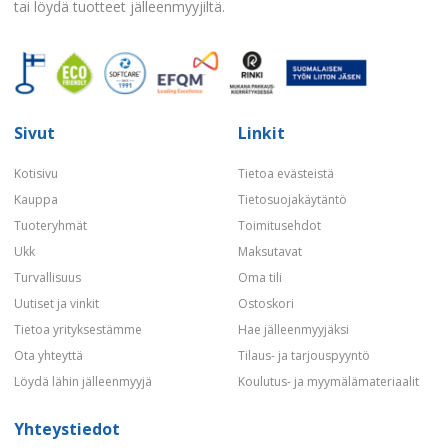
tai löydä tuotteet jälleenmyyjiltä.
Sivut
Linkit
Kotisivu
Tietoa evästeistä
Kauppa
Tietosuojakäytäntö
Tuoteryhmät
Toimitusehdot
Ukk
Maksutavat
Turvallisuus
Oma tili
Uutiset ja vinkit
Ostoskori
Tietoa yrityksestämme
Hae jälleenmyyjäksi
Ota yhteyttä
Tilaus- ja tarjouspyyntö
Löydä lähin jälleenmyyjä
Koulutus- ja myymälämateriaalit
Yhteystiedot