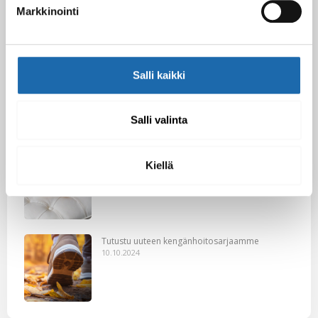
10.02.2025
Markkinointi
Salli kaikki
Black Friday & cyber Monday 2024!
29.11.2024
Salli valinta
Nahkakalusteiden hoito Softcare aineilla
Kiellä
30.10.2024
Tutustu uuteen kengänhoitosarjaamme
10.10.2024