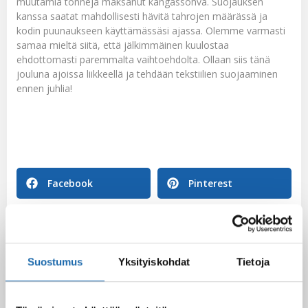
muutamia tonneja maksanut kangassohva. Suojauksen
kanssa saatat mahdollisesti hävitä tahrojen määrässä ja
kodin puunaukseen käyttämässäsi ajassa. Olemme varmasti
samaa mieltä siitä, että jälkimmäinen kuulostaa
ehdottomasti paremmalta vaihtoehdolta. Ollaan siis tänä
jouluna ajoissa liikkeellä ja tehdään tekstiilien suojaaminen
ennen juhlia!
Facebook
Pinterest
Twitter
LinkedIn
Suostumus
Yksityiskohdat
Tietoja
Reijo