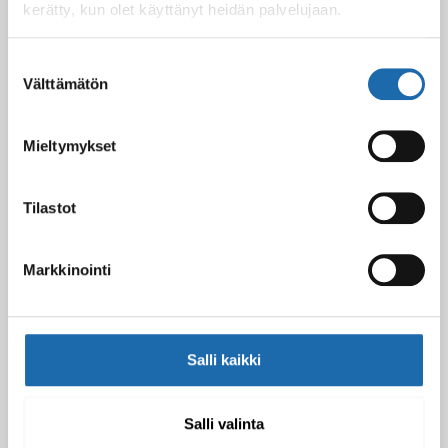
kerätty, kun olet käyttänyt heidän palvelujaan.
Softcare Ystävänpäivä ale
Suostumuksen
10.02.2025
Välttämätön
valinta
Mieltymykset
Black Friday & cyber Monday 2024!
29.11.2024
Tilastot
Markkinointi
Nahkakalusteiden hoito Softcare aineilla
30.10.2024
Salli kaikki
Tutustu uuteen kengänhoitosarjaamme
10.10.2024
Salli valinta