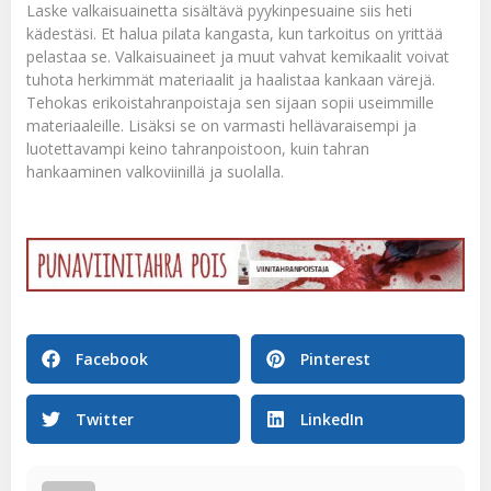
Laske valkaisuainetta sisältävä pyykinpesuaine siis heti
kädestäsi. Et halua pilata kangasta, kun tarkoitus on yrittää
pelastaa se. Valkaisuaineet ja muut vahvat kemikaalit voivat
tuhota herkimmät materiaalit ja haalistaa kankaan värejä.
Tehokas erikoistahranpoistaja
sen sijaan sopii useimmille
materiaaleille. Lisäksi se on varmasti hellävaraisempi ja
luotettavampi keino tahranpoistoon, kuin tahran
hankaaminen valkoviinillä ja suolalla.
Facebook
Pinterest
Twitter
LinkedIn