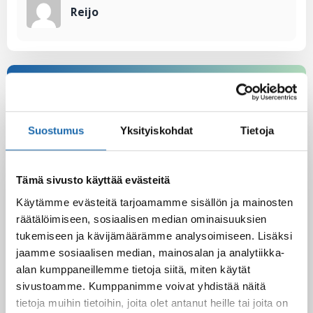
Reijo
Suostumus
Yksityiskohdat
Tietoja
Latest Post
Tämä sivusto käyttää evästeitä
Black Friday & cyber Monday 2025!
28.11.2025
Käytämme evästeitä tarjoamamme sisällön ja mainosten
räätälöimiseen, sosiaalisen median ominaisuuksien
tukemiseen ja kävijämäärämme analysoimiseen. Lisäksi
jaamme sosiaalisen median, mainosalan ja analytiikka-
Kevään uutuus tuotteet ovat nyt
alan kumppaneillemme tietoja siitä, miten käytät
verkkokaupassa!
sivustoamme. Kumppanimme voivat yhdistää näitä
10.03.2025
tietoja muihin tietoihin, joita olet antanut heille tai joita on