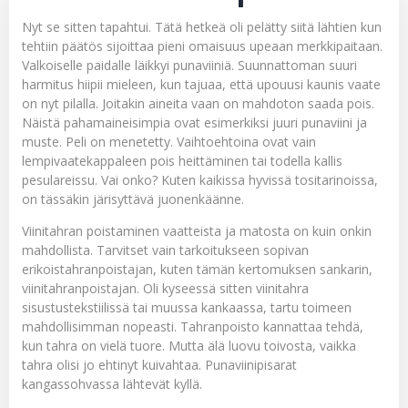
Nyt se sitten tapahtui. Tätä hetkeä oli pelätty siitä lähtien kun
tehtiin päätös sijoittaa pieni omaisuus upeaan merkkipaitaan.
Valkoiselle paidalle läikkyi punaviiniä. Suunnattoman suuri
harmitus hiipii mieleen, kun tajuaa, että upouusi kaunis vaate
on nyt pilalla. Joitakin aineita vaan on mahdoton saada pois.
Näistä pahamaineisimpia ovat esimerkiksi juuri punaviini ja
muste. Peli on menetetty. Vaihtoehtoina ovat vain
lempivaatekappaleen pois heittäminen tai todella kallis
pesulareissu. Vai onko? Kuten kaikissa hyvissä tositarinoissa,
on tässäkin järisyttävä juonenkäänne.
Viinitahran poistaminen vaatteista ja matosta on kuin onkin
mahdollista. Tarvitset vain tarkoitukseen sopivan
erikoistahranpoistajan, kuten tämän kertomuksen sankarin,
viinitahranpoistajan
. Oli kyseessä sitten viinitahra
sisustustekstiilissä tai muussa kankaassa, tartu toimeen
mahdollisimman nopeasti. Tahranpoisto kannattaa tehdä,
kun tahra on vielä tuore. Mutta älä luovu toivosta, vaikka
tahra olisi jo ehtinyt kuivahtaa. Punaviinipisarat
kangassohvassa lähtevät kyllä.