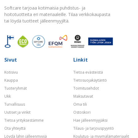
Softcare tarjoaa kotimaisia puhdistus- ja
hoitotuotteita eri materiaaleille. Tilaa verkkokaupasta
tai löydä tuotteet jälleenmyyjiltä.
Sivut
Linkit
Kotisivu
Tietoa evästeistä
Kauppa
Tietosuojakäytäntö
Tuoteryhmät
Toimitusehdot
Ukk
Maksutavat
Turvallisuus
Oma tili
Uutiset ja vinkit
Ostoskori
Tietoa yrityksestämme
Hae jälleenmyyjäksi
Ota yhteyttä
Tilaus- ja tarjouspyyntö
Löydä lähin jälleenmyyjä
Koulutus- ja myymälämateriaalit