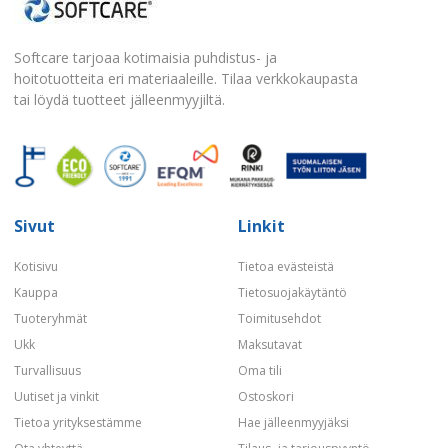
Softcare tarjoaa kotimaisia puhdistus- ja
hoitotuotteita eri materiaaleille. Tilaa verkkokaupasta
tai löydä tuotteet jälleenmyyjiltä.
Sivut
Linkit
Kotisivu
Tietoa evästeistä
Kauppa
Tietosuojakäytäntö
Tuoteryhmät
Toimitusehdot
Ukk
Maksutavat
Turvallisuus
Oma tili
Uutiset ja vinkit
Ostoskori
Tietoa yrityksestämme
Hae jälleenmyyjäksi