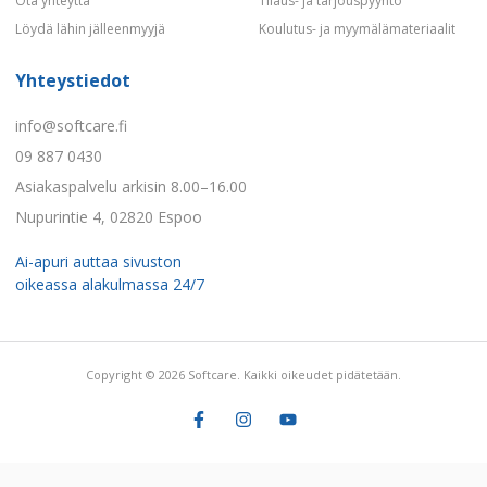
Ota yhteyttä
Tilaus- ja tarjouspyyntö
Löydä lähin jälleenmyyjä
Koulutus- ja myymälämateriaalit
Yhteystiedot
info@softcare.fi
09 887 0430
Asiakaspalvelu arkisin 8.00–16.00
Nupurintie 4, 02820 Espoo
Ai-apuri auttaa sivuston
oikeassa alakulmassa 24/7
Copyright © 2026 Softcare. Kaikki oikeudet pidätetään.