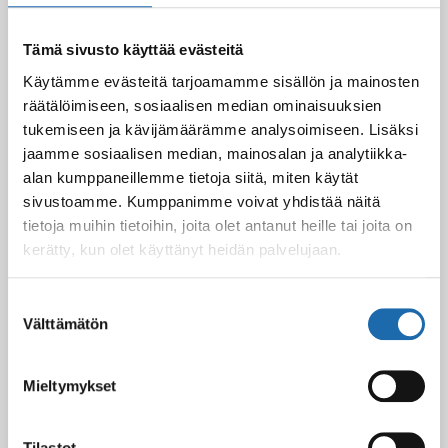
10.03.2025
Tämä sivusto käyttää evästeitä
Käytämme evästeitä tarjoamamme sisällön ja mainosten
Softcare Ystävänpäivä ale
10.02.2025
räätälöimiseen, sosiaalisen median ominaisuuksien
tukemiseen ja kävijämäärämme analysoimiseen. Lisäksi
jaamme sosiaalisen median, mainosalan ja analytiikka-
alan kumppaneillemme tietoja siitä, miten käytät
Black Friday & cyber Monday 2024!
sivustoamme. Kumppanimme voivat yhdistää näitä
29.11.2024
tietoja muihin tietoihin, joita olet antanut heille tai joita on
kerätty, kun olet käyttänyt heidän palvelujaan.
Suostumuksen
Nahkakalusteiden hoito Softcare aineilla
Välttämätön
valinta
30.10.2024
Mieltymykset
Tutustu uuteen kengänhoitosarjaamme
Tilastot