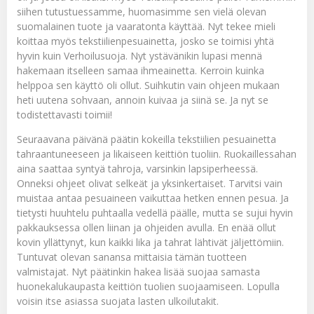
siihen tutustuessamme, huomasimme sen vielä olevan
suomalainen tuote ja vaaratonta käyttää. Nyt tekee mieli
koittaa myös tekstiilienpesuainetta, josko se toimisi yhtä
hyvin kuin Verhoilusuoja. Nyt ystävänikin lupasi mennä
hakemaan itselleen samaa ihmeainetta. Kerroin kuinka
helppoa sen käyttö oli ollut. Suihkutin vain ohjeen mukaan
heti uutena sohvaan, annoin kuivaa ja siinä se. Ja nyt se
todistettavasti toimii!
Seuraavana päivänä päätin kokeilla tekstiilien pesuainetta
tahraantuneeseen ja likaiseen keittiön tuoliin. Ruokaillessahan
aina saattaa syntyä tahroja, varsinkin lapsiperheessä.
Onneksi ohjeet olivat selkeät ja yksinkertaiset. Tarvitsi vain
muistaa antaa pesuaineen vaikuttaa hetken ennen pesua. Ja
tietysti huuhtelu puhtaalla vedellä päälle, mutta se sujui hyvin
pakkauksessa ollen liinan ja ohjeiden avulla. En enää ollut
kovin yllättynyt, kun kaikki lika ja tahrat lähtivät jäljettömiin.
Tuntuvat olevan sanansa mittaisia tämän tuotteen
valmistajat. Nyt päätinkin hakea lisää suojaa samasta
huonekalukaupasta keittiön tuolien suojaamiseen. Lopulla
voisin itse asiassa suojata lasten ulkoilutakit.