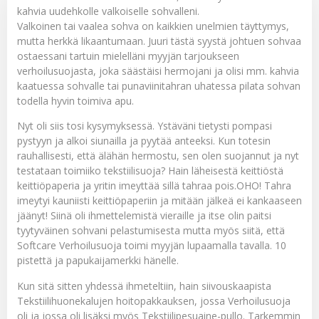
kahvia uudehkolle valkoiselle sohvalleni.
Valkoinen tai vaalea sohva on kaikkien unelmien täyttymys,
mutta herkkä likaantumaan. Juuri tästä syystä johtuen sohvaa
ostaessani tartuin mielelläni myyjän tarjoukseen
verhoilusuojasta
, joka säästäisi hermojani ja olisi mm. kahvia
kaatuessa sohvalle tai punaviinitahran uhatessa pilata sohvan
todella hyvin toimiva apu.
Nyt oli siis tosi kysymyksessä. Ystäväni tietysti pompasi
pystyyn ja alkoi siunailla ja pyytää anteeksi. Kun totesin
rauhallisesti, että älähän hermostu, sen olen suojannut ja nyt
testataan toimiiko tekstiilisuoja? Hain läheisestä keittiöstä
keittiöpaperia ja yritin imeyttää sillä tahraa pois.OHO! Tahra
imeytyi kauniisti keittiöpaperiin ja mitään jälkeä ei kankaaseen
jäänyt! Siinä oli ihmettelemistä vieraille ja itse olin paitsi
tyytyväinen sohvani pelastumisesta mutta myös siitä, että
Softcare Verhoilusuoja toimi myyjän lupaamalla tavalla. 10
pistettä ja papukaijamerkki hänelle.
Kun sitä sitten yhdessä ihmeteltiin, hain siivouskaapista
Tekstiilihuonekalujen hoitopakkauksen
, jossa Verhoilusuoja
oli ja jossa oli lisäksi myös
Tekstiilipesuaine-pullo
. Tarkemmin