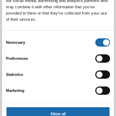
our social media, advertising and analytics partners who
28.11.2025
may combine it with other information that you’ve
provided to them or that they’ve collected from your use
of their services.
Kevään uutuus tuotteet ovat nyt
verkkokaupassa!
10.03.2025
Consent
Necessary
Selection
Softcare Ystävänpäivä ale
Preferences
10.02.2025
Statistics
Black Friday & cyber Monday 2024!
Marketing
29.11.2024
Allow all