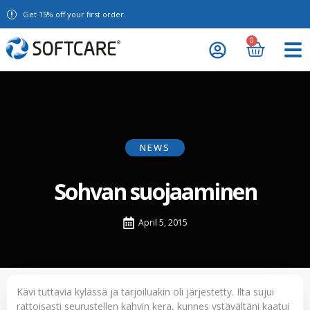
Get 15% off your first order.
0
NEWS
Sohvan suojaaminen
April 5, 2015
Kävi tuttavia kylässä ja tarjoiluakin oli järjestetty. Ilta sujui
rattoisasti seurustellen kahvin kera, kunnes ystävältäni kaatui