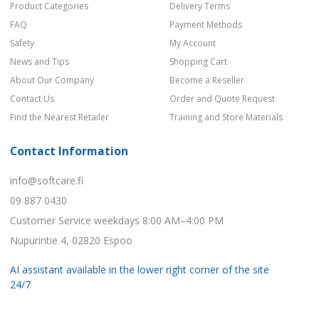
Product Categories
Delivery Terms
FAQ
Payment Methods
Safety
My Account
News and Tips
Shopping Cart
About Our Company
Become a Reseller
Contact Us
Order and Quote Request
Find the Nearest Retailer
Training and Store Materials
Contact Information
info@softcare.fi
09 887 0430
Customer Service weekdays 8:00 AM–4:00 PM
Nupurintie 4, 02820 Espoo
AI assistant available in the lower right corner of the site
24/7