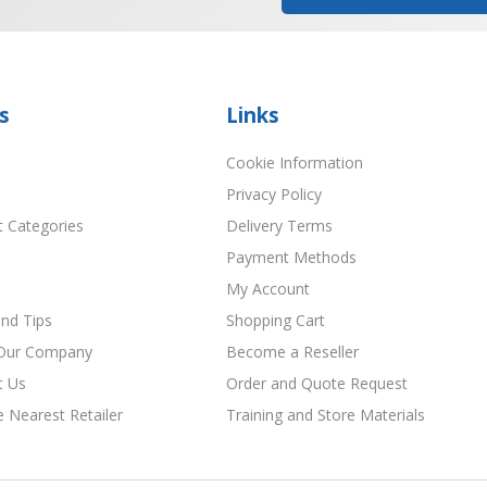
s
Links
Cookie Information
Privacy Policy
t Categories
Delivery Terms
Payment Methods
My Account
nd Tips
Shopping Cart
Our Company
Become a Reseller
t Us
Order and Quote Request
e Nearest Retailer
Training and Store Materials