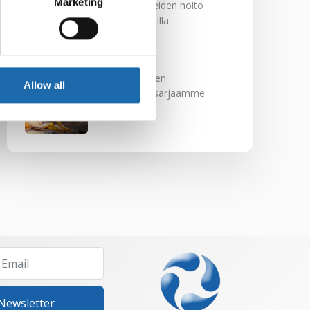
Marketing
Nahkakalusteiden hoito
Softcare aineilla
30.10.2024
Tutustu uuteen
Allow all
kengänhoitosarjaamme
10.10.2024
 Newsletter