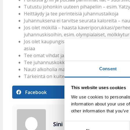
Tutustu johonkin uuteen pihapeliin – esim. Yatzy
Heittäydy ja tee perinteisiä juhannustaikoja
Juhannuksena ei tarvitse seurata kaloreita – nau
Jos olet mökillä – haasta kaveriporukkasi/perhee
juhannuskisoihin, esim. olympialaiset, mölkkytu
Jos olet kaupungissa – käy jossain uudessa tapa
asiaa
Tee omat vihdat ja sauno niin paljon kuin sielu s
Tee juhannuskokko tai käy katsomassa kokkoa 
Consent
Nauti alkoholia maltilla – myös alkoholittomilla
Tärkeintä on kuitenkin nauttia yhdessäolosta ja 
This website uses cookies
Facebook
Pinterest
We use cookies to personalis
information about your use of
other information that you’ve
Sini Lehtonen
Consent