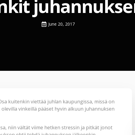
inkit juhannukse
June 20, 2017
sa kuitenkin viettää juhlan kaupungissa, missä on
olevilla vinkeillä pääset hyvin alkuun juhannuksen
, niin vältät viime hetken stressin ja pitkät jonot
ivouksen ehtii tehdä juhannuksen jälkeenkin