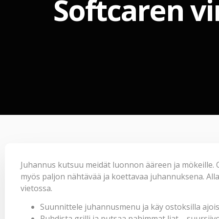
Softcaren v
Juhannus kutsuu meidät luonnon ääreen ja mökeille. O
myös paljon nähtävää ja koettavaa juhannuksena. Alla 
vietossa.
Suunnittele juhannusmenu ja käy ostoksilla ajoissa
Puhdista grilli ja putsaa pahimmat liat – suursi