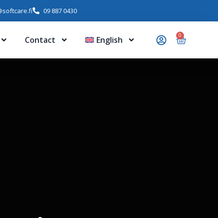
softcare.fi
09 887 0430
0
Contact
English