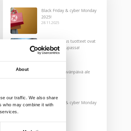
Black Friday & cyber Monday
2025!
28.11.2025
Kevään uutuus tuotteet ovat
nyt verkkokaupassa!
10.03.2025
About
Softcare Ystävänpäivä ale
10.02.2025
se our traffic. We also share
Black Friday & cyber Monday
ers who may combine it with
2024!
 services.
29.11.2024