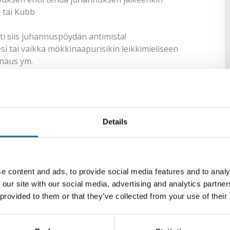
 tai Kubb
ti siis juhannuspöydän antimista!
si tai vaikka mökkinaapurisikin leikkimieliseen
rnaus ym.
htumassa juhannuksen aikana tai kokeile jotain uutta
ietää
porukalla
Details
 juomilla pääsee hyvään tunnelmaan
toivottavasti aurinkoisestakin säästä
Twitter
LinkedIn
e content and ads, to provide social media features and to analy
 our site with our social media, advertising and analytics partn
 provided to them or that they’ve collected from your use of their