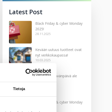
Latest Post
Black Friday & cyber Monday
2025!
28.11.2025
Kevään uutuus tuotteet ovat
nyt verkkokaupassa!
10.03.2025
Softcare Ystävänpäivä ale
10.02.2025
Tietoja
Black Friday & cyber Monday
2024!