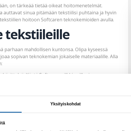
tkään, on tärkeää tietää oikeat hoitomenetelmät.
 auttavat sinua pitämään tekstiilisi puhtaina ja hyvin
tekstiilien hoitoon Softcaren teknokemioiden avulla.
 tekstiileille
lyttää parhaan mahdollisen kuntonsa. Olipa kyseessä
arjoaa sopivan teknokemian jokaiselle materiaalille. Alla
n:
 käsittelyä. Käytä Softcaren silkki-, villa- ja
aasti ja samalla suojaa niitä. Käytä mietoa lämpötilaa
austa ja kuivausta auringonvalossa.
usta makuuhuoneeseen. Voit pestä satiinilakanat
Yksityiskohdat
den kirkkauden ja pehmeyden. Noudata pesuohjeita ja
.
itä
siä ja helppohoitoisia. Softcaren pyykinpesuaine