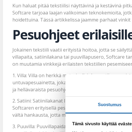
Kun haluat pitää tekstiilisi näyttävinä ja kestävinä pi
Softcare tarjoaa laajan valikoiman teknokemioita, jotka
hoidettuina. Tässä artikkelissa jaamme parhaat vinkit 
Pesuohjeet erilaisille
Jokainen tekstiili vaatii erityistä hoitoa, jotta se säi
villapaita, satiinilakana tai puuvillapusero, Softcare t
on muutamia vinkkejä erilaisten tekstiilien pesemisee
1. Villa: Villa on herkkä materiaali, joka vaatii varovaista
untuvapesuainetta, joka puhdistaa villavaatteet tehokk
ja hellävaraista pesuohjelmaa. Vältä voimakasta hank
2. Satiini: Satiinilakanat lisäävät mukavuutta ja luks
Suostumus
Softcaren erityisellä pesuaineella, joka säilyttää nii
vältä hankausta, jotta materiaalin kiilto säilyy kauniina
Tämä sivusto käyttää eväste
3. Puuvilla: Puuvillapaidat ja -housut ovat käytännölli