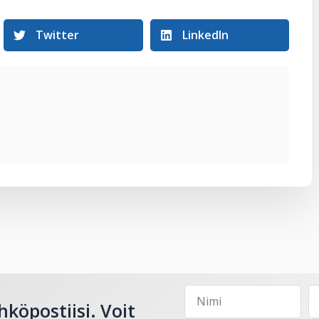
Twitter
LinkedIn
hköpostiisi. Voit