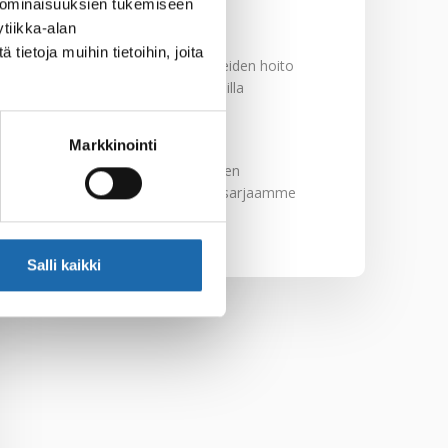
29.11.2024
 ominaisuuksien tukemiseen
tiikka-alan
ietoja muihin tietoihin, joita
Nahkakalusteiden hoito
Softcare aineilla
30.10.2024
Markkinointi
Tutustu uuteen
kengänhoitosarjaamme
10.10.2024
Salli kaikki