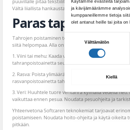
puuvillalle pitää tekstiilit raikkaina ja pehmeinä. Noud
Käytämme evästeitä tarjoama
Vältä liiallista hankausta, jotta värit säilyvät kirkkaina.
ja kävijämäärämme analysoim
kumppaneillemme tietoja siitä
Paras tapa poistaa 
olet antanut heille tai joita o
Suostumuksen
Tahrojen poistaminen tekstiileistä voi olla haastavaa,
Välttämätön
valinta
siitä helpompaa. Alla on eräitä vinkkejä yleisimpien ta
1. Viini tai mehu: Kaada välittömästi suolaa tai sooda
tahranpoistoainetta seuraavassa pesussa, ja noudata p
2. Rasva: Poista ylimääräinen rasva varovasti paperilla 
Kiellä
rasvanpoistoainetta tahraan ja anna sen vaikuttaa hetk
3. Veri: Huuhtele tuore veritahra kylmällä vedellä heti
vaikuttaa ennen pesua. Noudata pesuohjeita ja tarkist
Yhteenvetona Softcaren teknokemiat tarjoavat erinoma
poistamiseen. Noudata hoito-ohjeita ja käytä oikeita tuo
pitkään.