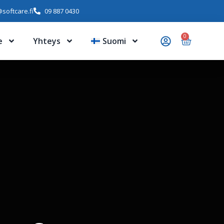
softcare.fi
09 887 0430
0
e
Yhteys
Suomi