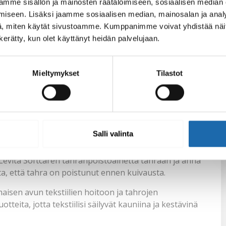
ata pesuohjeita, ja kuivata puuvillavaatteet ilmavasti.
mme sisällön ja mainosten räätälöimiseen, sosiaalisen median
iseen. Lisäksi jaamme sosiaalisen median, mainosalan ja analy
, miten käytät sivustoamme. Kumppanimme voivat yhdistää näitä t
tahrat
n kerätty, kun olet käyttänyt heidän palvelujaan.
 mutta Softcare tarjoaa teknokemioita, jotka tekevät
Mieltymykset
Tilastot
hrojen poistamiseen tekstiileistä:
a tahraan imeytymisen estämiseksi. Käytä Softcaren
esuohjeita huolellisesti.
tai talouspaperilla. Levitä Softcaren
Salli valinta
en. Pese sitten tekstiili pesuohjeiden mukaisesti.
. Levitä Softcaren tahranpoistoainetta tahraan ja anna
a, että tahra on poistunut ennen kuivausta.
isen avun tekstiilien hoitoon ja tahrojen
tteita, jotta tekstiilisi säilyvät kauniina ja kestävinä