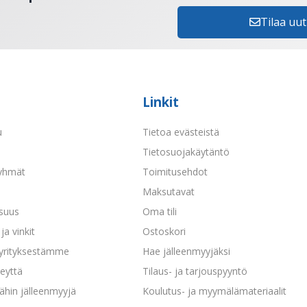
Tilaa uut
Linkit
u
Tietoa evästeistä
a
Tietosuojakäytäntö
yhmät
Toimitusehdot
Maksutavat
isuus
Oma tili
ja vinkit
Ostoskori
 yrityksestämme
Hae jälleenmyyjäksi
eyttä
Tilaus- ja tarjouspyyntö
ähin jälleenmyyjä
Koulutus- ja myymälämateriaalit