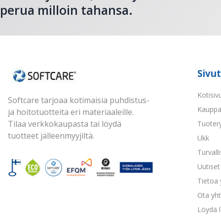
perua milloin tahansa.
Sivut
Kotisiv
Softcare tarjoaa kotimaisia puhdistus-
Kaupp
ja hoitotuotteita eri materiaaleille.
Tilaa verkkokaupasta tai löydä
Tuoter
tuotteet jälleenmyyjiltä.
Ukk
Turvall
Uutiset 
Tietoa
Ota yht
Löydä l