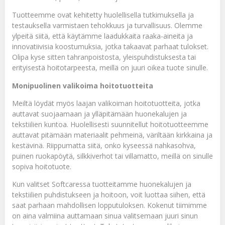
Tuotteemme ovat kehitetty huolellisella tutkimuksella ja
testauksella varmistaen tehokkuus ja turvallisuus. Olemme
ylpeitä siitä, että käytämme laadukkaita raaka-aineita ja
innovatiivisia koostumuksia, jotka takaavat parhaat tulokset.
Olipa kyse sitten tahranpoistosta, yleispuhdistuksesta tai
erityisestä hoitotarpeesta, meillä on juuri oikea tuote sinulle.
Monipuolinen valikoima hoitotuotteita
Meiltä löydät myös laajan valikoiman hoitotuotteita, jotka
auttavat suojaamaan ja ylläpitämään huonekalujen ja
tekstiilien kuntoa. Huolellisesti suunnitellut hoitotuotteemme
auttavat pitämään materiaalit pehmeinä, väriltään kirkkaina ja
kestävinä. Riippumatta siitä, onko kyseessä nahkasohva,
puinen ruokapöytä, silkkiverhot tai villamatto, meillä on sinulle
sopiva hoitotuote.
Kun valitset Softcaressa tuotteitamme huonekalujen ja
tekstiilien puhdistukseen ja hoitoon, voit luottaa siihen, että
saat parhaan mahdollisen lopputuloksen. Kokenut tiimimme
on aina valmiina auttamaan sinua valitsemaan juuri sinun