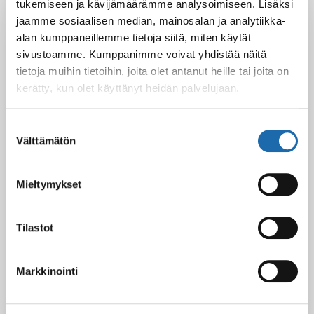
tukemiseen ja kävijämäärämme analysoimiseen. Lisäksi
Latest Post
jaamme sosiaalisen median, mainosalan ja analytiikka-
Black Friday & cyber Monday 2025!
alan kumppaneillemme tietoja siitä, miten käytät
28.11.2025
sivustoamme. Kumppanimme voivat yhdistää näitä
tietoja muihin tietoihin, joita olet antanut heille tai joita on
kerätty, kun olet käyttänyt heidän palvelujaan.
Kevään uutuus tuotteet ovat nyt
Suostumuksen
verkkokaupassa!
Välttämätön
valinta
10.03.2025
Mieltymykset
Softcare Ystävänpäivä ale
10.02.2025
Tilastot
Markkinointi
Black Friday & cyber Monday 2024!
29.11.2024