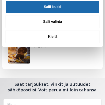
Salli kaikki
Nahkakalusteiden hoito Softcare aineilla
30.10.2024
Salli valinta
Kiellä
Tutustu uuteen kengänhoitosarjaamme
10.10.2024
Saat tarjoukset, vinkit ja uutuudet
sähköpostiisi. Voit perua milloin tahansa.