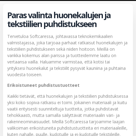
Paras valinta huonekalujen ja
tekstiilien puhdistukseen
Tervetuloa Softcaressa, johtavassa teknokemikaalien
valmistajassa, joka tarjoaa parhaat ratkaisut huonekalujen ja
tekstiilien puhdistukseen sekä niiden hoitoon. Meillä on
vankka kokemus alan parissa ja tuotteidemme laatu on
vertaansa vailla. Haluamme varmistaa, että kotisi tai
yrityksesi huonekalut ja tekstiilit pysyvät kauniina ja puhtaina
vuodesta toiseen.
Erikoistuneet puhdistustuotteet
Kaikki tietävät, että huonekalujen ja tekstiilien puhdistuksessa
yksi koko sopiva ratkaisu ei toimi. Jokainen materiaali ja kuitu
vaatii erityisesti suunniteltuja tuotteita, jotka puhdistavat
tehokkaasti, mutta samalla säilyttävät materiaalin väri- ja
rakenneominaisuudet. Meillä Softcaressa tarjoamme laajan
valikoiman erikoistuneita puhdistustuotteita eri materiaaleille,
kuten nahalle, puulle, kudotuille ja ei-kudotuille tekstiileille.