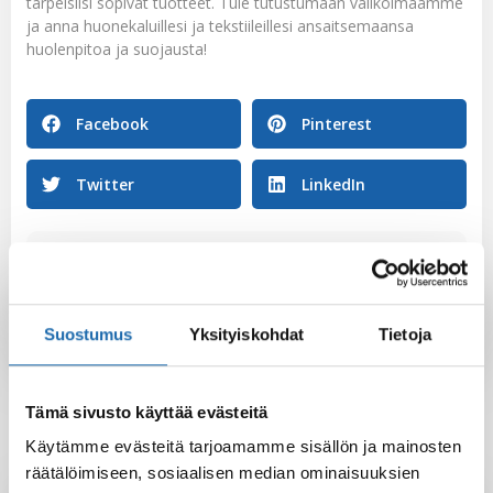
tarpeisiisi sopivat tuotteet. Tule tutustumaan valikoimaamme
ja anna huonekaluillesi ja tekstiileillesi ansaitsemaansa
huolenpitoa ja suojausta!
Facebook
Pinterest
Twitter
LinkedIn
Softcare
Suostumus
Yksityiskohdat
Tietoja
Tämä sivusto käyttää evästeitä
Käytämme evästeitä tarjoamamme sisällön ja mainosten
räätälöimiseen, sosiaalisen median ominaisuuksien