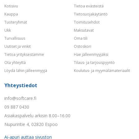
Kotisivu
Tietoa evästeistä
Kauppa
Tietosuojakäytäntö
Tuoteryhmät
Toimitusehdot
Ukk
Maksutavat
Turvallisuus
Oma tili
Uutiset ja vinkit
Ostoskori
Tietoa yrityksestämme
Hae jälleenmyyjäksi
Ota yhteyttä
Tilaus- ja tarjouspyyntö
Löydä lähin jälleenmyyjä
Koulutus- ja myymälämateriaalit
Yhteystiedot
info@softcare.fi
09 887 0430
Asiakaspalvelu arkisin 8.00–16.00
Nupurintie 4, 02820 Espoo
Ai-apuri auttaa sivuston