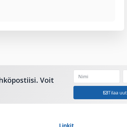
hköpostiisi. Voit
Tilaa uut
Linkit