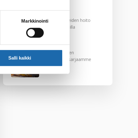
29.11.2024
Nahkakalusteiden hoito
Markkinointi
Softcare aineilla
30.10.2024
Tutustu uuteen
Salli kaikki
kengänhoitosarjaamme
10.10.2024