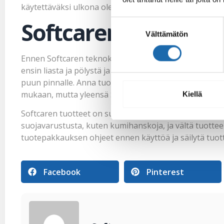
käytettäväksi ulkona oleville puumateriaaleille, kuten t
Softcaren käyttövin
Suostumuksen
Välttämätön
valinta
Ennen Softcaren teknokemikaalien käyttöä on tärkeää v
ensin liasta ja pölystä ja anna sen kuivua kunnolla. Sen
puun pinnalle. Anna tuotteen imeytyä kunnolla ja poist
mukaan, mutta yleensä Softcaren tuotteet kestävät pit
Kiellä
Softcaren tuotteet on suunniteltu helppokäyttöisiksi ja
suojavarustusta, kuten kumihanskoja, ja vältä tuotteen 
tuotepakkauksen ohjeet ennen käyttöä ja säilytä tuot
Facebook
Pinterest