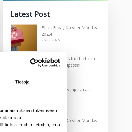
Latest Post
Black Friday & cyber Monday
2025!
28.11.2025
Kevään uutuus tuotteet ovat
nyt verkkokaupassa!
10.03.2025
Tietoja
Softcare Ystävänpäivä ale
10.02.2025
 ominaisuuksien tukemiseen
tiikka-alan
Black Friday & cyber Monday
ietoja muihin tietoihin, joita
2024!