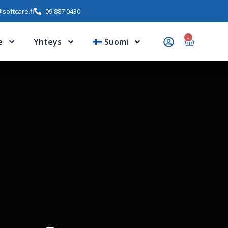
softcare.fi
09 887 0430
0
e
Yhteys
Suomi