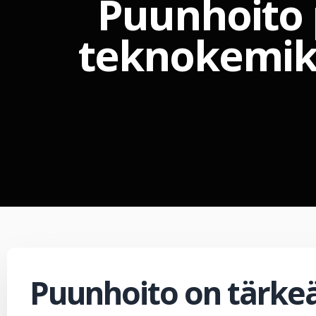
Puunhoito 
teknokemikaa
Puunhoito on tärke