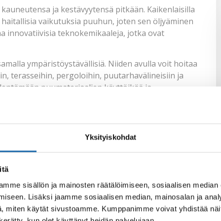
 kauneutensa ja kestävyytensä pitkään. Kaikenlaisilla
a haitallisia vaikutuksia puuhun, joten sen öljyäminen
a innovatiivisia teknokemikaaleja, jotka ovat
amalla ympäristöystävällisiä. Niiden avulla voit hoitaa
in, terasseihin, pergoloihin, puutarhavälineisiin ja
pidentämään puumateriaalien käyttöikää ja
ikaalit puunhoitoon
Yksityiskohdat
otka on suunniteltu erityisesti puunhoitoon. Yksi
jy ravitsee ja suojaa puuta, estäen sen kuivumisen ja
itä
aa puun luonnollista kauneutta.
mme sisällön ja mainosten räätälöimiseen, sosiaalisen median
puunsuoja. Puunsuoja muodostaa suojaavan kalvon
iseen. Lisäksi jaamme sosiaalisen median, mainosalan ja analy
kset. Tämä auttaa ehkäisemään lahon, homeen ja
, miten käytät sivustoamme. Kumppanimme voivat yhdistää näitä t
iden syntymistä. Puunsuoja on erityisen tärkeä
n kerätty, kun olet käyttänyt heidän palvelujaan.