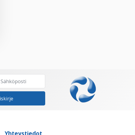
iskirje
Yhteystiedot