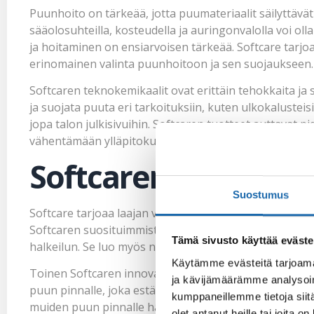
Puunhoito on tärkeää, jotta puumateriaalit säilyttävät
sääolosuhteilla, kosteudella ja auringonvalolla voi oll
ja hoitaminen on ensiarvoisen tärkeää. Softcare tarjoa
erinomainen valinta puunhoitoon ja sen suojaukseen.
Softcaren teknokemikaalit ovat erittäin tehokkaita ja s
ja suojata puuta eri tarkoituksiin, kuten ulkokalusteisi
jopa talon julkisivuihin. Softcaren tuotteet auttavat 
vähentämään ylläpitokustannuksia.
Softcaren teknokem
Suostumus
Softcare tarjoaa laajan valikoiman teknokemikaaleja, j
Softcaren suosituimmista tuotteista on puuöljy. Puuöl
Tämä sivusto käyttää eväste
halkeilun. Se luo myös näyttävän pinnan, joka korost
Käytämme evästeitä tarjoama
Toinen Softcaren innovatiivinen teknokemikaali on 
ja kävijämäärämme analysoim
puun pinnalle, joka estää kosteuden ja sään vaikutu
kumppaneillemme tietoja siitä
muiden puun pinnalle haitallisesti vaikuttavien tekijö
olet antanut heille tai joita o