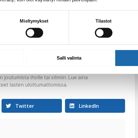
erasseille ja puutarhakalusteille.
kit puunhoitoon
Mieltymykset
Tilastot
almistella puupinta huolellisesti. Puhdista pinta
 jälkeen voit levittää Softcaren tuotteita tasaisesti
a liika aine puun pinnalta. Jatka hoitoa tarpeen
kään ja niiden teho säilyy pitkään.
Salli valinta
 turvallisiksi. Muista kuitenkin käyttää riittävää
joutumista iholle tai silmiin. Lue aina
teet lasten ulottumattomissa.
Twitter
LinkedIn