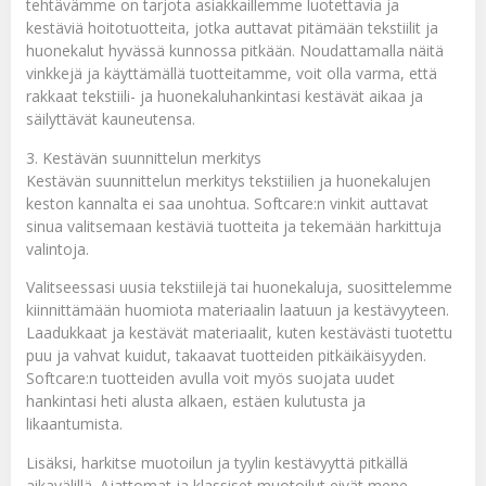
tehtävämme on tarjota asiakkaillemme luotettavia ja
kestäviä hoitotuotteita, jotka auttavat pitämään tekstiilit ja
huonekalut hyvässä kunnossa pitkään. Noudattamalla näitä
vinkkejä ja käyttämällä tuotteitamme, voit olla varma, että
rakkaat tekstiili- ja huonekaluhankintasi kestävät aikaa ja
säilyttävät kauneutensa.
3. Kestävän suunnittelun merkitys
Kestävän suunnittelun merkitys tekstiilien ja huonekalujen
keston kannalta ei saa unohtua. Softcare:n vinkit auttavat
sinua valitsemaan kestäviä tuotteita ja tekemään harkittuja
valintoja.
Valitseessasi uusia tekstiilejä tai huonekaluja, suosittelemme
kiinnittämään huomiota materiaalin laatuun ja kestävyyteen.
Laadukkaat ja kestävät materiaalit, kuten kestävästi tuotettu
puu ja vahvat kuidut, takaavat tuotteiden pitkäikäisyyden.
Softcare:n tuotteiden avulla voit myös suojata uudet
hankintasi heti alusta alkaen, estäen kulutusta ja
likaantumista.
Lisäksi, harkitse muotoilun ja tyylin kestävyyttä pitkällä
aikavälillä. Ajattomat ja klassiset muotoilut eivät mene