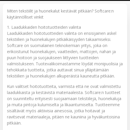
Miten tekstiilit ja huonekalut kestävät pitkään? Softcare:n
käytännölliset vinkit
1. Laadukkaiden hoitotuotteiden valinta
Laadukkaiden hoitotuotteiden valinta on ensisijainen askel
tekstiilien ja huonekalujen pitkäikäisyyden takaamiseksi.
Softcare on suomalainen teknokemian yritys, joka on
erikoistunut huonekalujen, vaatteiden, mattojen, nahan ja
puun hoitoon ja suojaukseen liittyvien tuotteiden
valmistukseen. Tuotevalikoimastamme löydät monipuolisia ja
tehokkaita tuotteita, jotka auttavat sinua ylläpitämään
tekstiilien ja huonekalujen alkuperäistä kauneutta pitkään.
Kun valitset hoitotuotteita, varmista että ne ovat valmistettu
laadukkaista ja kestävistä materiaaleista. Softcare:n tuotteet
on suunniteltu erityisesti suojaamaan tekstiilejä, huonekaluja
ja muita pintoja kulumiselta ja likaantumiselta. Tuotteemme
sisältävät myös aktiivisia ainesosia, jotka hoitavat ja
ravitsevat materiaaleja, pitäen ne kauniina ja hyväkuntoisina
pitkään.