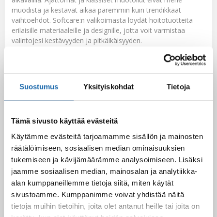
muodista ja kestävät aikaa paremmin kuin trendikkäät
vaihtoehdot. Softcare:n valikoimasta löydät hoitotuotteita
erilaisille materiaaleille ja designille, jotta voit varmistaa
valintojesi kestävyyden ja pitkäikäisyyden.
Softcare:n vinkit auttavat sinua pitämään tekstiilisi ja
huonekalusi hyvässä kunnossa pitkään. Valitsemalla
laadukkaita hoitotuotteita, noudattamalla oikeaoppista
Suostumus
Yksityiskohdat
Tietoja
puhdistusta ja hoitoa sekä tekemällä kestäviä valintoja
kestävän suunnittelun näkökulmasta, voit varmistaa tekstiilien
ja huonekalujen pitkäikäisyyden ja nauttia niiden kauneudesta
vielä vuosienkin päästä.
Tämä sivusto käyttää evästeitä
Käytämme evästeitä tarjoamamme sisällön ja mainosten
räätälöimiseen, sosiaalisen median ominaisuuksien
Facebook
Pinterest
tukemiseen ja kävijämäärämme analysoimiseen. Lisäksi
jaamme sosiaalisen median, mainosalan ja analytiikka-
Twitter
LinkedIn
alan kumppaneillemme tietoja siitä, miten käytät
sivustoamme. Kumppanimme voivat yhdistää näitä
tietoja muihin tietoihin, joita olet antanut heille tai joita on