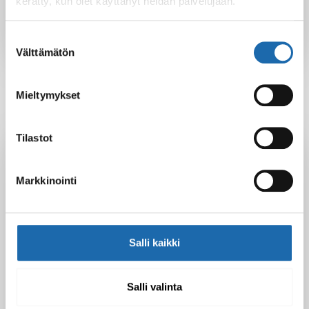
Softcare
kerätty, kun olet käyttänyt heidän palvelujaan.
Suostumuksen
Välttämätön
valinta
Mieltymykset
Tilastot
Latest Post
Black Friday & cyber Monday 2025!
Markkinointi
28.11.2025
Salli kaikki
Kevään uutuus tuotteet ovat nyt
verkkokaupassa!
10.03.2025
Salli valinta