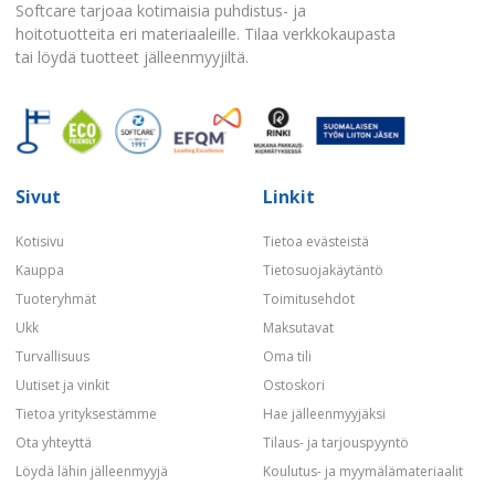
Softcare tarjoaa kotimaisia puhdistus- ja
hoitotuotteita eri materiaaleille. Tilaa verkkokaupasta
tai löydä tuotteet jälleenmyyjiltä.
Sivut
Linkit
Kotisivu
Tietoa evästeistä
Kauppa
Tietosuojakäytäntö
Tuoteryhmät
Toimitusehdot
Ukk
Maksutavat
Turvallisuus
Oma tili
Uutiset ja vinkit
Ostoskori
Tietoa yrityksestämme
Hae jälleenmyyjäksi
Ota yhteyttä
Tilaus- ja tarjouspyyntö
Löydä lähin jälleenmyyjä
Koulutus- ja myymälämateriaalit