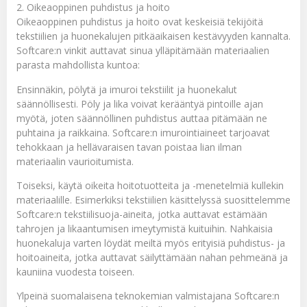
2. Oikeaoppinen puhdistus ja hoito
Oikeaoppinen puhdistus ja hoito ovat keskeisiä tekijöitä
tekstiilien ja huonekalujen pitkäaikaisen kestävyyden kannalta.
Softcare:n vinkit auttavat sinua ylläpitämään materiaalien
parasta mahdollista kuntoa:
Ensinnäkin, pölytä ja imuroi tekstiilit ja huonekalut
säännöllisesti. Pöly ja lika voivat kerääntyä pintoille ajan
myötä, joten säännöllinen puhdistus auttaa pitämään ne
puhtaina ja raikkaina. Softcare:n imurointiaineet tarjoavat
tehokkaan ja hellävaraisen tavan poistaa lian ilman
materiaalin vaurioitumista.
Toiseksi, käytä oikeita hoitotuotteita ja -menetelmiä kullekin
materiaalille. Esimerkiksi tekstiilien käsittelyssä suosittelemme
Softcare:n tekstiilisuoja-aineita, jotka auttavat estämään
tahrojen ja likaantumisen imeytymistä kuituihin. Nahkaisia
huonekaluja varten löydät meiltä myös erityisiä puhdistus- ja
hoitoaineita, jotka auttavat säilyttämään nahan pehmeänä ja
kauniina vuodesta toiseen.
Ylpeinä suomalaisena teknokemian valmistajana Softcare:n