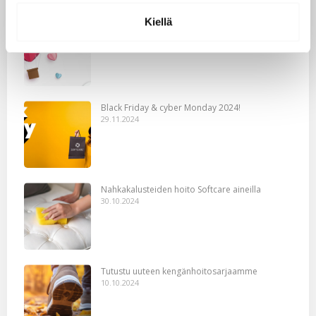
Kiellä
Softcare Ystävänpäivä ale
10.02.2025
Black Friday & cyber Monday 2024!
29.11.2024
Nahkakalusteiden hoito Softcare aineilla
30.10.2024
Tutustu uuteen kengänhoitosarjaamme
10.10.2024