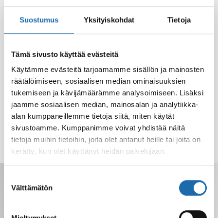
Suostumus
Yksityiskohdat
Tietoja
Tämä sivusto käyttää evästeitä
Käytämme evästeitä tarjoamamme sisällön ja mainosten
räätälöimiseen, sosiaalisen median ominaisuuksien
tukemiseen ja kävijämäärämme analysoimiseen. Lisäksi
jaamme sosiaalisen median, mainosalan ja analytiikka-
alan kumppaneillemme tietoja siitä, miten käytät
sivustoamme. Kumppanimme voivat yhdistää näitä
tietoja muihin tietoihin, joita olet antanut heille tai joita on
kerätty, kun olet käyttänyt heidän palvelujaan.
Saat tarjoukset, vinkit ja uutuudet
Suostumuksen
sähköpostiisi. Voit perua milloin tahansa.
Välttämätön
valinta
Mieltymykset