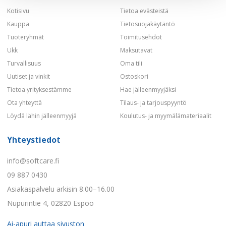
Kotisivu
Tietoa evästeistä
Kauppa
Tietosuojakäytäntö
Tuoteryhmät
Toimitusehdot
Ukk
Maksutavat
Turvallisuus
Oma tili
Uutiset ja vinkit
Ostoskori
Tietoa yrityksestämme
Hae jälleenmyyjäksi
Ota yhteyttä
Tilaus- ja tarjouspyyntö
Löydä lähin jälleenmyyjä
Koulutus- ja myymälämateriaalit
Yhteystiedot
info@softcare.fi
09 887 0430
Asiakaspalvelu arkisin 8.00–16.00
Nupurintie 4, 02820 Espoo
Ai-apuri auttaa sivuston