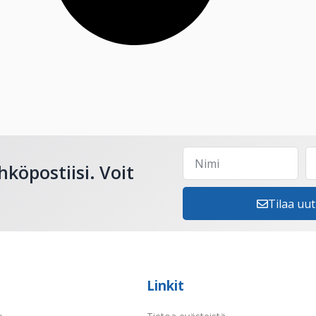
hköpostiisi. Voit
Tilaa uut
Linkit