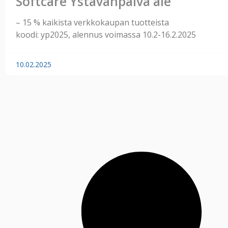
Softcare Ystävänpäivä ale
– 15 % kaikista verkkokaupan tuotteista
koodi: yp2025, alennus voimassa 10.2-16.2.2025
10.02.2025