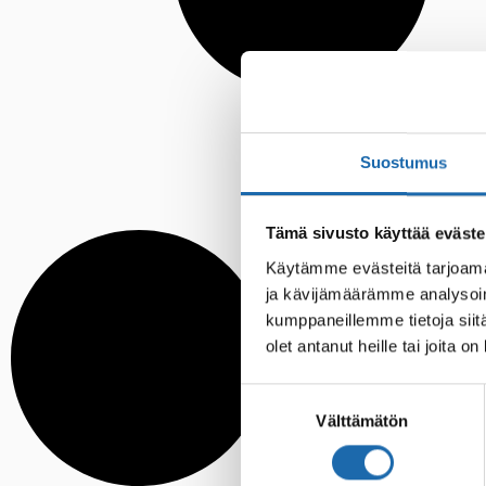
Suostumus
Tämä sivusto käyttää eväste
Käytämme evästeitä tarjoama
ja kävijämäärämme analysoim
kumppaneillemme tietoja siitä
olet antanut heille tai joita o
Suostumuksen
Välttämätön
valinta