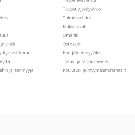
u
Tietoa evästeistä
a
Tietosuojakäytäntö
yhmät
Toimitusehdot
Maksutavat
isuus
Oma tili
ja vinkit
Ostoskori
 yrityksestämme
Hae jälleenmyyjäksi
eyttä
Tilaus- ja tarjouspyyntö
ähin jälleenmyyjä
Koulutus- ja myymälämateriaalit