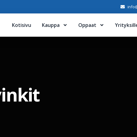
info@
Kotisivu
Kauppa
Oppaat
Yrityksill
vinkit