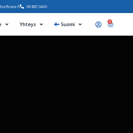
softcare.fi
09 887 0430
0
e
Yhteys
Suomi