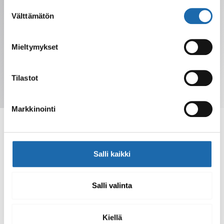
Suostumuksen
Välttämätön
valinta
Mieltymykset
Tilastot
Tilaa uutiskirje
Markkinointi
Salli kaikki
Softcare tarjoaa kotimaisia puhdistus- ja
hoitotuotteita eri materiaaleille. Tilaa verkkokaupasta
tai löydä tuotteet jälleenmyyjiltä.
Salli valinta
Kiellä