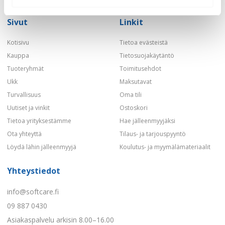
Sivut
Linkit
Kotisivu
Tietoa evästeistä
Kauppa
Tietosuojakäytäntö
Tuoteryhmät
Toimitusehdot
Ukk
Maksutavat
Turvallisuus
Oma tili
Uutiset ja vinkit
Ostoskori
Tietoa yrityksestämme
Hae jälleenmyyjäksi
Ota yhteyttä
Tilaus- ja tarjouspyyntö
Löydä lähin jälleenmyyjä
Koulutus- ja myymälämateriaalit
Yhteystiedot
info@softcare.fi
09 887 0430
Asiakaspalvelu arkisin 8.00–16.00