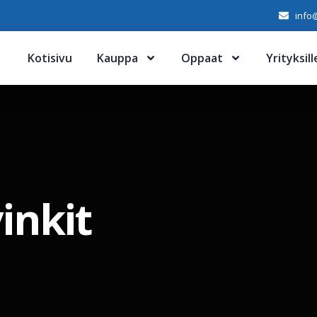
info@
Kotisivu
Kauppa
Oppaat
Yrityksill
vinkit