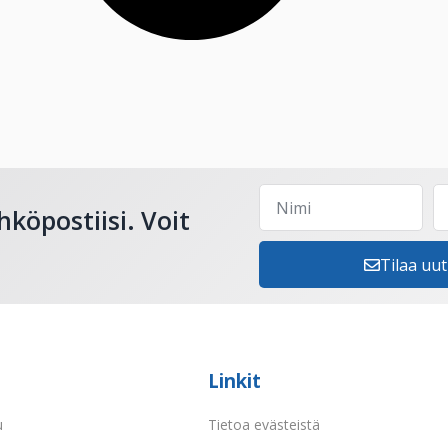
hköpostiisi. Voit
Tilaa uut
Linkit
u
Tietoa evästeistä