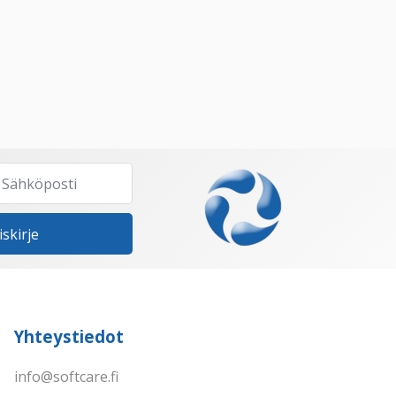
iskirje
Yhteystiedot
info@softcare.fi