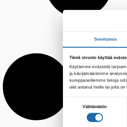
Suostumus
Tämä sivusto käyttää eväste
Käytämme evästeitä tarjoama
ja kävijämäärämme analysoim
kumppaneillemme tietoja siitä
olet antanut heille tai joita o
Suostumuksen
Välttämätön
valinta