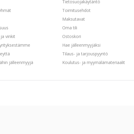
a
Tietosuojakäytäntö
yhmät
Toimitusehdot
Maksutavat
isuus
Oma tili
ja vinkit
Ostoskori
 yrityksestämme
Hae jälleenmyyjäksi
eyttä
Tilaus- ja tarjouspyyntö
ähin jälleenmyyjä
Koulutus- ja myymälämateriaalit