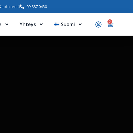
softcare.fi
09 887 0430
0
e
Yhteys
Suomi