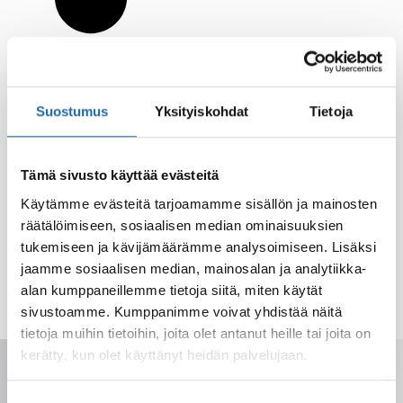
Suostumus
Yksityiskohdat
Tietoja
Tämä sivusto käyttää evästeitä
Käytämme evästeitä tarjoamamme sisällön ja mainosten
räätälöimiseen, sosiaalisen median ominaisuuksien
tukemiseen ja kävijämäärämme analysoimiseen. Lisäksi
jaamme sosiaalisen median, mainosalan ja analytiikka-
alan kumppaneillemme tietoja siitä, miten käytät
sivustoamme. Kumppanimme voivat yhdistää näitä
tietoja muihin tietoihin, joita olet antanut heille tai joita on
kerätty, kun olet käyttänyt heidän palvelujaan.
Saat tarjoukset, vinkit ja uutuudet
sähköpostiisi. Voit perua milloin tahansa.