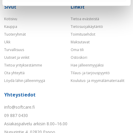
Sivut
Linkit
Kotisivu
Tietoa evästeistä
Kauppa
Tietosuojakäytäntö
Tuoteryhmät
Toimitusehdot
Ukk
Maksutavat
Turvallisuus
Oma tili
Uutiset ja vinkit
Ostoskori
Tietoa yrityksestämme
Hae jälleenmyyjäksi
Ota yhteyttä
Tilaus- ja tarjouspyyntö
Löydä lähin jälleenmyyjä
Koulutus- ja myymälämateriaalit
Yhteystiedot
info@softcare.fi
09 887 0430
Asiakaspalvelu arkisin 8.00–16.00
Nupurintie 4, 02820 Espoo