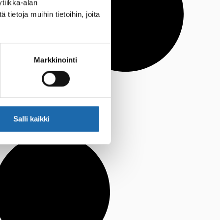
tiikka-alan
ietoja muihin tietoihin, joita
Markkinointi
Salli kaikki