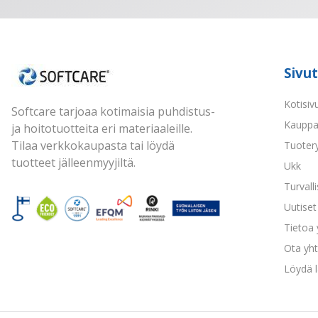
Sivut
Kotisiv
Softcare tarjoaa kotimaisia puhdistus-
Kaupp
ja hoitotuotteita eri materiaaleille.
Tilaa verkkokaupasta tai löydä
Tuoter
tuotteet jälleenmyyjiltä.
Ukk
Turvall
Uutiset 
Tietoa
Ota yht
Löydä l