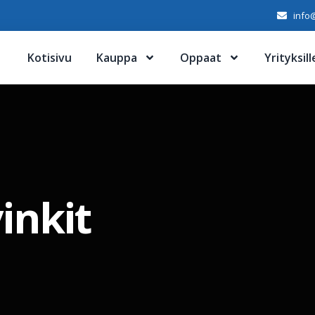
info@
Kotisivu
Kauppa
Oppaat
Yrityksill
vinkit