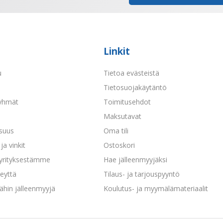
Linkit
u
Tietoa evästeistä
a
Tietosuojakäytäntö
yhmät
Toimitusehdot
Maksutavat
isuus
Oma tili
ja vinkit
Ostoskori
 yrityksestämme
Hae jälleenmyyjäksi
eyttä
Tilaus- ja tarjouspyyntö
ähin jälleenmyyjä
Koulutus- ja myymälämateriaalit