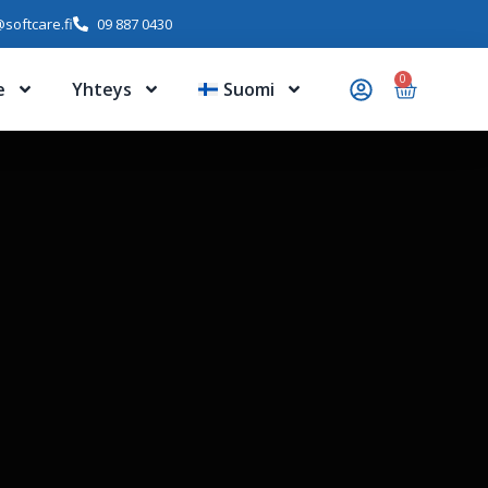
softcare.fi
09 887 0430
0
e
Yhteys
Suomi