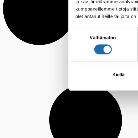
ja kävijämäärämme analysoim
kumppaneillemme tietoja siitä
olet antanut heille tai joita o
Suostumuksen
Välttämätön
valinta
Kiellä