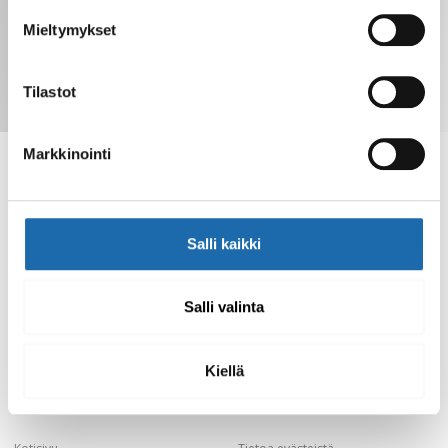
Mieltymykset
Tilastot
Tilaa uutiskirje
Markkinointi
Softcare tarjoaa kotimaisia puhdistus- ja
Salli kaikki
hoitotuotteita eri materiaaleille. Tilaa verkkokaupasta
tai löydä tuotteet jälleenmyyjiltä.
Salli valinta
Kiellä
Sivut
Linkit