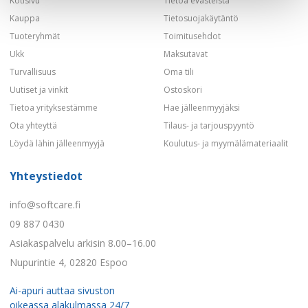
Kotisivu
Tietoa evästeistä
Kauppa
Tietosuojakäytäntö
Tuoteryhmät
Toimitusehdot
Ukk
Maksutavat
Turvallisuus
Oma tili
Uutiset ja vinkit
Ostoskori
Tietoa yrityksestämme
Hae jälleenmyyjäksi
Ota yhteyttä
Tilaus- ja tarjouspyyntö
Löydä lähin jälleenmyyjä
Koulutus- ja myymälämateriaalit
Yhteystiedot
info@softcare.fi
09 887 0430
Asiakaspalvelu arkisin 8.00–16.00
Nupurintie 4, 02820 Espoo
Ai-apuri auttaa sivuston
oikeassa alakulmassa 24/7