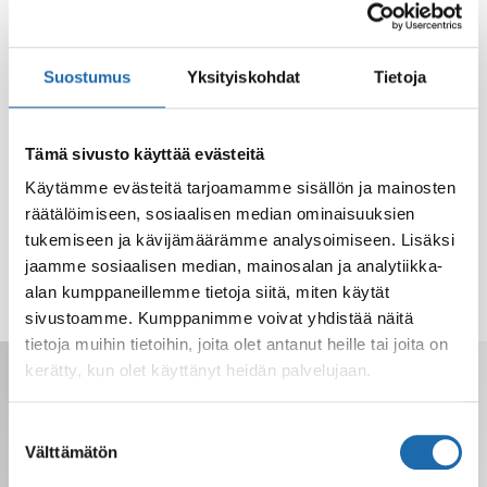
Suostumus
Yksityiskohdat
Tietoja
Tämä sivusto käyttää evästeitä
Käytämme evästeitä tarjoamamme sisällön ja mainosten
räätälöimiseen, sosiaalisen median ominaisuuksien
tukemiseen ja kävijämäärämme analysoimiseen. Lisäksi
jaamme sosiaalisen median, mainosalan ja analytiikka-
alan kumppaneillemme tietoja siitä, miten käytät
sivustoamme. Kumppanimme voivat yhdistää näitä
tietoja muihin tietoihin, joita olet antanut heille tai joita on
Saat tarjoukset, vinkit ja uutuudet
kerätty, kun olet käyttänyt heidän palvelujaan.
sähköpostiisi. Voit perua milloin tahansa.
Suostumuksen
Välttämätön
valinta