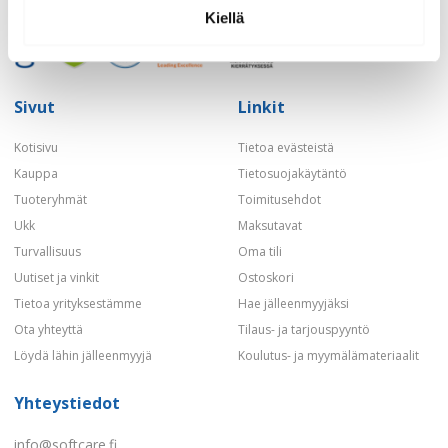
Kiellä
Sivut
Linkit
Kotisivu
Tietoa evästeistä
Kauppa
Tietosuojakäytäntö
Tuoteryhmät
Toimitusehdot
Ukk
Maksutavat
Turvallisuus
Oma tili
Uutiset ja vinkit
Ostoskori
Tietoa yrityksestämme
Hae jälleenmyyjäksi
Ota yhteyttä
Tilaus- ja tarjouspyyntö
Löydä lähin jälleenmyyjä
Koulutus- ja myymälämateriaalit
Yhteystiedot
info@softcare.fi